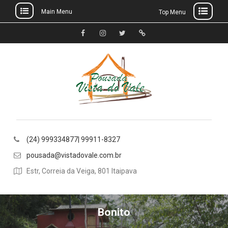
Main Menu
Top Menu
Skip
to
Facebook
Instagram
Ttwitter
whatsapp
content
(24) 999334877| 99911-8327
pousada@vistadovale.com.br
Estr, Correia da Veiga, 801 Itaipava
Bonito